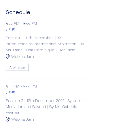
Schedule
৭:০০ PM - ৮:০০ PM
১ ঘণ্টা
Session 1 | 11th December 2021 |
Introduction to International Arbitration | By
Ms. Maria Luisa Dominique D. Mauricio
WebinarJam
Arbitration
৭:০০ PM - ৮:০০ PM
১ ঘণ্টা
Session 2 | 12th December 2021 | Systemic
Mediation and Beyond | By Ms. Gabriela
Assmar
WebinarJam