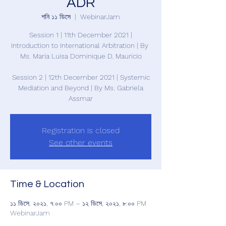
ADR
শনি ১১ ডিসে
  |  
WebinarJam
Session 1 | 11th December 2021 |
Introduction to International Arbitration | By
Ms. Maria Luisa Dominique D. Mauricio
Session 2 | 12th December 2021 | Systemic
Mediation and Beyond | By Ms. Gabriela
Assmar
Registration is closed
See other events
Time & Location
১১ ডিসে, ২০২১, ৭:০০ PM – ১২ ডিসে, ২০২১, ৮:০০ PM
WebinarJam