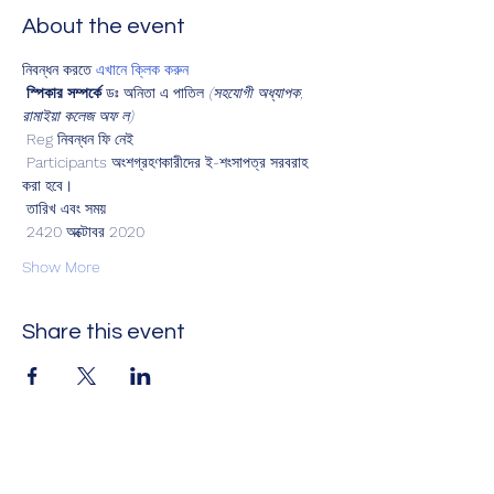
About the event
নিবন্ধন করতে 
এখানে ক্লিক করুন
স্পিকার সম্পর্কে
 ডঃ অনিতা এ পাতিল 
(সহযোগী অধ্যাপক, 
রামাইয়া কলেজ অফ ল)
 Reg নিবন্ধন ফি নেই
 Participants অংশগ্রহণকারীদের ই-শংসাপত্র সরবরাহ 
করা হবে।
 তারিখ এবং সময়
 2420 অক্টোবর 2020
Show More
Share this event
আমাদের ব্যাপারে আপনার মতামত দিন