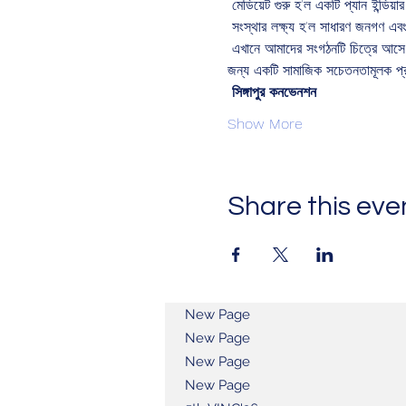
 মেডিয়েট গুরু হ'ল একটি প্যান ইন্ডিয়ার
 সংস্থার লক্ষ্য হ'ল সাধারণ জনগণ এবং
 এখানে আমাদের সংগঠনটি চিত্রে আসে আমরা বিচার বিভাগকে ও সাধারণ বিচারকদের পকেটে সহজতর করতে বিকল্প বিরোধ নিষ্পত্তির ভবিষ্যত হিসাবে মধ্যস্থতা তৈরির 
জন্য একটি সামাজিক সচেতনতামূলক প্র
সিঙ্গাপুর কনভেনশন
Show More
Share this eve
New Page
New Page
New Page
New Page