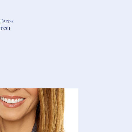
জাতিসংঘের
কাঠামো।