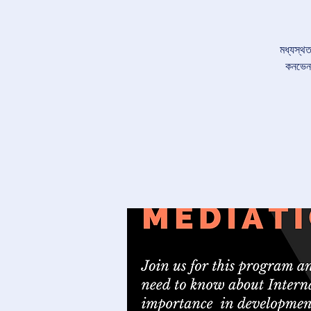
মধ্যস্থত
কনভেনশ